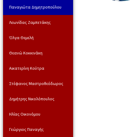
Παναγιώτα Δημητροπούλου
Λεωνίδας Ζαμπετάκης
Όλγα Θεμελή
Θεανώ Κοκκινάκη
Αικατερίνη Κούτρα
Στέφανος Μαστροθεόδωρος
Δημήτρης Νικολόπουλος
Ηλίας Οικονόμου
Γεώργιος Παναγής