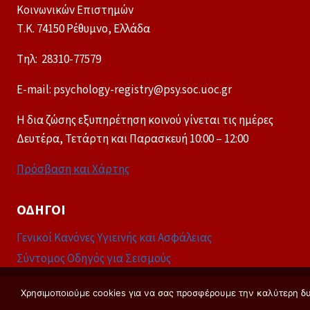
Κοινωνικών Επιστημών
Τ.Κ. 74150 Ρέθυμνο, Ελλάδα
Tηλ: 28310-77579
E-mail: psychology-registry@psy.soc.uoc.gr
Η δια ζώσης εξυπηρέτηση κοινού γίνεται τις ημέρες
Δευτέρα, Τετάρτη και Παρασκευή 10:00 – 12:00
Πρόσβαση και Χάρτης
ΟΔΗΓΟΊ
Γενικοί Κανόνες Υγιεινής και Ασφάλειας
Σύντομος Οδηγός για Σεισμούς
Χρησιμοποιούμε cookies για να σας προσφέρουμε την καλύτερη δυν