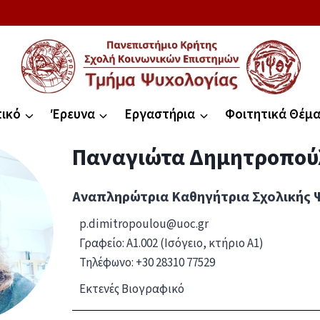
ικό
Έρευνα
Εργαστήρια
Φοιτητικά Θέμ
Παναγιώτα
Δημητροπού
Αναπληρώτρια Καθηγήτρια Σχολικής 
p.dimitropoulou@uoc.gr
Γραφείο: A1.002 (Ισόγειο, κτήριο Α1)
Τηλέφωνο: +30 28310 77529
Εκτενές Βιογραφικό