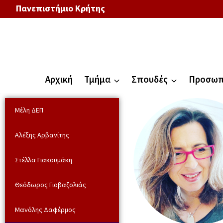
Πανεπιστήμιο Κρήτης
Αρχική
Τμήμα
Σπουδές
Προσωπ
Μέλη ΔΕΠ
Αλέξης Αρβανίτης
Στέλλα Γιακουμάκη
Θεόδωρος Γιοβαζολιάς
Μανόλης Δαφέρμος