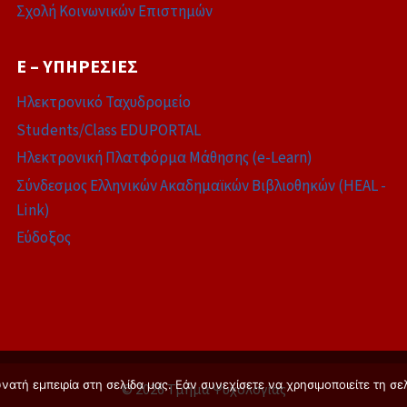
Σχολή Κοινωνικών Επιστημών
E – ΥΠΗΡΕΣΊΕΣ
Ηλεκτρονικό Ταχυδρομείο
Students/Class EDUPORTAL
Ηλεκτρονική Πλατφόρμα Μάθησης (e-Learn)
Σύνδεσμος Ελληνικών Ακαδημαϊκών Βιβλιοθηκών (HEAL -
Link)
Εύδοξος
ατή εμπειρία στη σελίδα μας. Εάν συνεχίσετε να χρησιμοποιείτε τη σε
© 2026 Τμήμα Ψυχολογίας