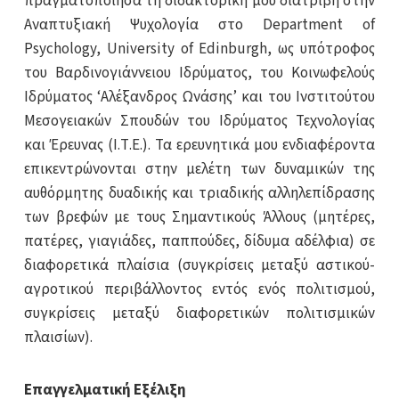
πραγματοποίησα τη διδακτορική μου διατριβή στην
Αναπτυξιακή Ψυχολογία στο Department of
Psychology, University of Edinburgh, ως υπότροφος
του Βαρδινογιάννειου Ιδρύματος, του Κοινωφελούς
Ιδρύματος ‘Αλέξανδρος Ωνάσης’ και του Ινστιτούτου
Μεσογειακών Σπουδών του Ιδρύματος Τεχνολογίας
και Έρευνας (Ι.Τ.Ε.). Τα ερευνητικά μου ενδιαφέροντα
επικεντρώνονται στην μελέτη των δυναμικών της
αυθόρμητης δυαδικής και τριαδικής αλληλεπίδρασης
των βρεφών με τους Σημαντικούς Άλλους (μητέρες,
πατέρες, γιαγιάδες, παππούδες, δίδυμα αδέλφια) σε
διαφορετικά πλαίσια (συγκρίσεις μεταξύ αστικού-
αγροτικού περιβάλλοντος εντός ενός πολιτισμού,
συγκρίσεις μεταξύ διαφορετικών πολιτισμικών
πλαισίων).
Επαγγελματική Εξέλιξη