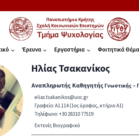
ικό
Έρευνα
Εργαστήρια
Φοιτητικά Θέμ
Ηλίας
Τσακανίκος
Αναπληρωτής Καθηγητής
Γνωστικής – 
elias.tsakanikos@uoc.gr
Γραφείο: A1.114 (1ος όροφος, κτήριο Α1)
Τηλέφωνο: +30 28310 77519
Εκτενές Βιογραφικό