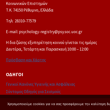
Κοινωνικών Επιστημών
Τ.Κ. 74150 Ρέθυμνο, Ελλάδα
Tηλ: 28310-77579
E-mail: psychology-registry@psy.soc.uoc.gr
Η δια ζώσης εξυπηρέτηση κοινού γίνεται τις ημέρες
Δευτέρα, Τετάρτη και Παρασκευή 10:00 – 12:00
Πρόσβαση και Χάρτης
ΟΔΗΓΟΊ
Γενικοί Κανόνες Υγιεινής και Ασφάλειας
Σύντομος Οδηγός για Σεισμούς
Χρησιμοποιούμε cookies για να σας προσφέρουμε την καλύτερη δυν