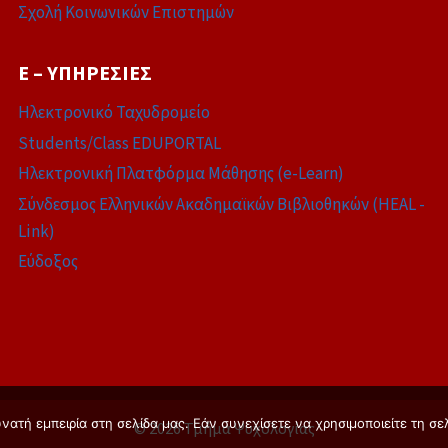
Σχολή Κοινωνικών Επιστημών
E – ΥΠΗΡΕΣΊΕΣ
Ηλεκτρονικό Ταχυδρομείο
Students/Class EDUPORTAL
Ηλεκτρονική Πλατφόρμα Μάθησης (e-Learn)
Σύνδεσμος Ελληνικών Ακαδημαϊκών Βιβλιοθηκών (HEAL -
Link)
Εύδοξος
ατή εμπειρία στη σελίδα μας. Εάν συνεχίσετε να χρησιμοποιείτε τη σε
© 2026 Τμήμα Ψυχολογίας