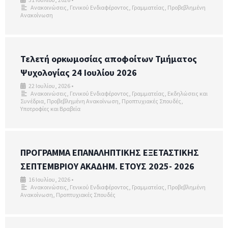
31 Ιουλίου, 2026
•
Ανακοινώσεις
,
Γενικού Ενδιαφέροντος
,
Γραμματείας
,
Προβεβλημένη
Ανακοίνωση
Τελετή ορκωμοσίας αποφοίτων Τμήματος
Ψυχολογίας 24 Ιουλίου 2026
22 Ιουλίου, 2026
•
Ανακοινώσεις
,
Γενικού Ενδιαφέροντος
,
Γραμματείας
,
Εκδηλώσεις και
Συνέδρια
,
Προβεβλημένη Ανακοίνωση
,
Προπτυχιακές Σπουδές
,
Υποτροφίες και Βραβεία
ΠΡΟΓΡΑΜΜΑ ΕΠΑΝΑΛΗΠΤΙΚΗΣ ΕΞΕΤΑΣΤΙΚΗΣ
ΣΕΠΤΕΜΒΡΙΟΥ ΑΚΑΔΗΜ. ΕΤΟΥΣ 2025- 2026
16 Ιουλίου, 2026
•
Ανακοινώσεις
,
Γενικού Ενδιαφέροντος
,
Γραμματείας
,
Προβεβλημένη
Ανακοίνωση
,
Προπτυχιακές Σπουδές