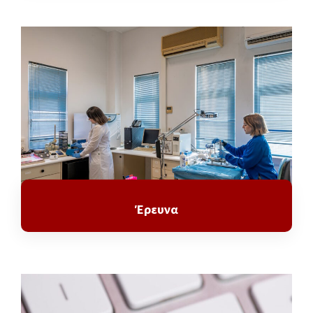
Έρευνα