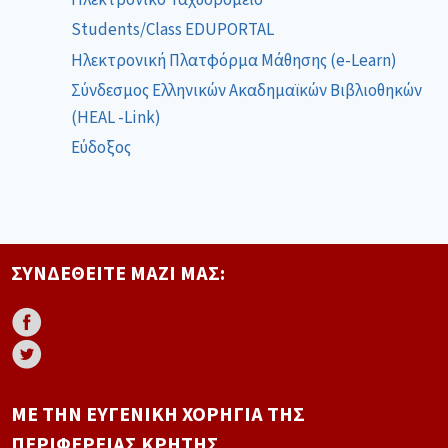
Students/Class EDUPORTAL
Ηλεκτρονική Πλατφόρμα Μάθησης (e-Learn)
Σύνδεσμος Ελληνικών Ακαδημαϊκών Βιβλιοθηκών
(HEAL -Link)
Εύδοξος
ΣΥΝΔΕΘΕΊΤΕ ΜΑΖΊ ΜΑΣ:
ΜΕ ΤΗΝ ΕΥΓΕΝΙΚΉ ΧΟΡΗΓΊΑ ΤΗΣ
ΠΕΡΙΦΈΡΕΙΑΣ ΚΡΉΤΗΣ