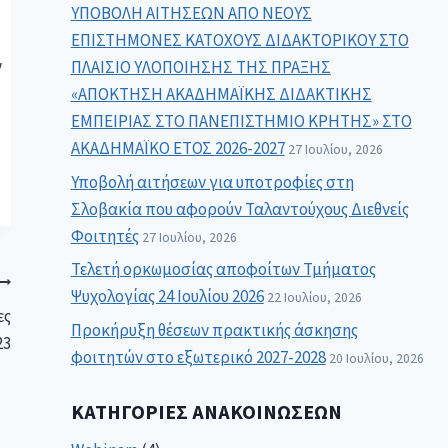
ΥΠΟΒΟΛΗ ΑΙΤΗΣΕΩΝ ΑΠΟ ΝΕΟΥΣ
ΕΠΙΣΤΗΜΟΝΕΣ ΚΑΤΟΧΟΥΣ ΔΙΔΑΚΤΟΡΙΚΟΥ ΣΤΟ
ν
ΠΛΑΙΣΙΟ ΥΛΟΠΟΙΗΣΗΣ ΤΗΣ ΠΡΑΞΗΣ
«ΑΠΟΚΤΗΣΗ ΑΚΑΔΗΜΑΪΚΗΣ ΔΙΔΑΚΤΙΚΗΣ
ΕΜΠΕΙΡΙΑΣ ΣΤΟ ΠΑΝΕΠΙΣΤΗΜΙΟ ΚΡΗΤΗΣ» ΣΤΟ
ΑΚΑΔΗΜΑΪΚΟ ΕΤΟΣ 2026-2027
27 Ιουλίου, 2026
Υποβολή αιτήσεων για υποτροφίες στη
Σλοβακία που αφορούν Ταλαντούχους Διεθνείς
Φοιτητές
27 Ιουλίου, 2026
Τελετή ορκωμοσίας αποφοίτων Τμήματος
Ψυχολογίας 24 Ιουλίου 2026
22 Ιουλίου, 2026
ες
Προκήρυξη θέσεων πρακτικής άσκησης
23
φοιτητών στο εξωτερικό 2027-2028
20 Ιουλίου, 2026
ΚΑΤΗΓΟΡΊΕΣ ΑΝΑΚΟΙΝΏΣΕΩΝ