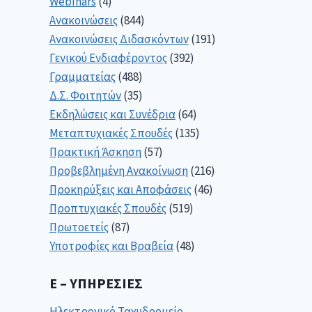
Webinars
(4)
Ανακοινώσεις
(844)
Ανακοινώσεις Διδασκόντων
(191)
Γενικού Ενδιαφέροντος
(392)
Γραμματείας
(488)
Δ.Σ. Φοιτητών
(35)
Εκδηλώσεις και Συνέδρια
(64)
Μεταπτυχιακές Σπουδές
(135)
Πρακτική Άσκηση
(57)
Προβεβλημένη Ανακοίνωση
(216)
Προκηρύξεις και Αποφάσεις
(46)
Προπτυχιακές Σπουδές
(519)
Πρωτοετείς
(87)
Υποτροφίες και Βραβεία
(48)
E – ΥΠΗΡΕΣΊΕΣ
Ηλεκτρονικό Ταχυδρομείο