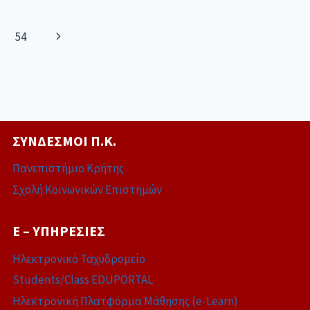
54
ΣΎΝΔΕΣΜΟΙ Π.Κ.
Πανεπιστήμιο Κρήτης
Σχολή Κοινωνικών Επιστημών
E – ΥΠΗΡΕΣΊΕΣ
Ηλεκτρονικό Ταχυδρομείο
Students/Class EDUPORTAL
Ηλεκτρονική Πλατφόρμα Μάθησης (e-Learn)