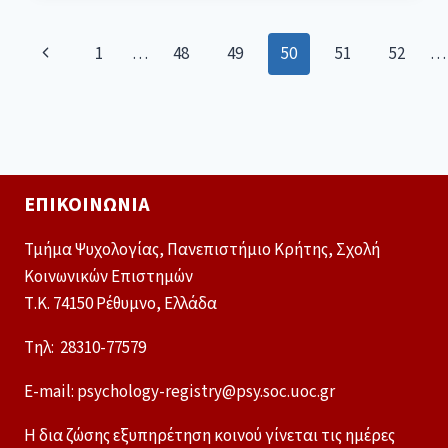
1
…
48
49
50
51
52
…
ΕΠΙΚΟΙΝΩΝΊΑ
Τμήμα Ψυχολογίας, Πανεπιστήμιο Κρήτης, Σχολή
Κοινωνικών Επιστημών
Τ.Κ. 74150 Ρέθυμνο, Ελλάδα
Tηλ: 28310-77579
E-mail: psychology-registry@psy.soc.uoc.gr
Η δια ζώσης εξυπηρέτηση κοινού γίνεται τις ημέρες