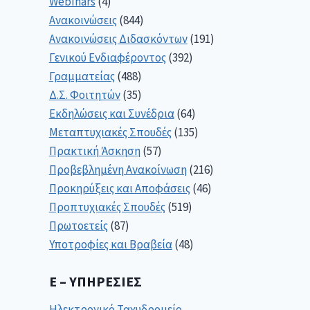
Webinars
(4)
Ανακοινώσεις
(844)
Ανακοινώσεις Διδασκόντων
(191)
Γενικού Ενδιαφέροντος
(392)
Γραμματείας
(488)
Δ.Σ. Φοιτητών
(35)
Εκδηλώσεις και Συνέδρια
(64)
Μεταπτυχιακές Σπουδές
(135)
Πρακτική Άσκηση
(57)
Προβεβλημένη Ανακοίνωση
(216)
Προκηρύξεις και Αποφάσεις
(46)
Προπτυχιακές Σπουδές
(519)
Πρωτοετείς
(87)
Υποτροφίες και Βραβεία
(48)
E – ΥΠΗΡΕΣΊΕΣ
Ηλεκτρονικό Ταχυδρομείο