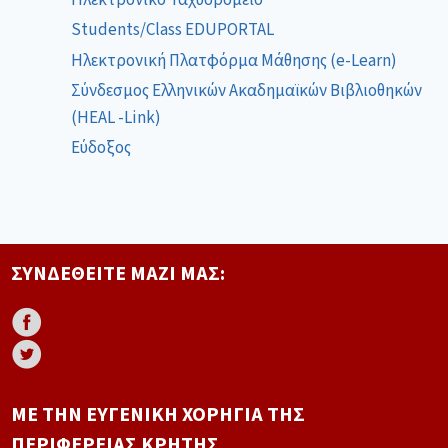
Students/Class EDUPORTAL
Ηλεκτρονική Πλατφόρμα Μάθησης (e-Learn)
Σύνδεσμος Ελληνικών Ακαδημαϊκών Βιβλιοθηκών
(HEAL -Link)
Εύδοξος
ΣΥΝΔΕΘΕΊΤΕ ΜΑΖΊ ΜΑΣ:
ΜΕ ΤΗΝ ΕΥΓΕΝΙΚΉ ΧΟΡΗΓΊΑ ΤΗΣ
ΠΕΡΙΦΈΡΕΙΑΣ ΚΡΉΤΗΣ