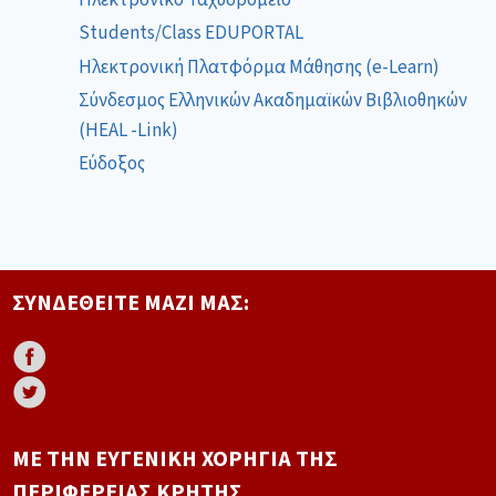
Students/Class EDUPORTAL
Ηλεκτρονική Πλατφόρμα Μάθησης (e-Learn)
Σύνδεσμος Ελληνικών Ακαδημαϊκών Βιβλιοθηκών
(HEAL -Link)
Εύδοξος
ΣΥΝΔΕΘΕΊΤΕ ΜΑΖΊ ΜΑΣ:
ΜΕ ΤΗΝ ΕΥΓΕΝΙΚΉ ΧΟΡΗΓΊΑ ΤΗΣ
ΠΕΡΙΦΈΡΕΙΑΣ ΚΡΉΤΗΣ