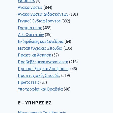
Webinars
(4)
Ανακοινώσεις
(844)
Ανακοινώσεις Διδασκόντων
(191)
Γενικού Ενδιαφέροντος
(392)
Γραμματείας
(488)
Δ.Σ. Φοιτητών
(35)
Εκδηλώσεις και Συνέδρια
(64)
Μεταπτυχιακές Σπουδές
(135)
Πρακτική Άσκηση
(57)
Προβεβλημένη Ανακοίνωση
(216)
Προκηρύξεις και Αποφάσεις
(46)
Προπτυχιακές Σπουδές
(519)
Πρωτοετείς
(87)
Υποτροφίες και Βραβεία
(48)
E – ΥΠΗΡΕΣΊΕΣ
Ηλεκτρονικό Ταχυδρομείο