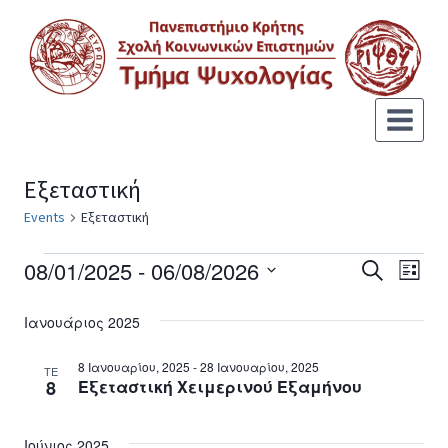
Εξεταστική
Events
Εξεταστική
08/01/2025
 - 
06/08/2026
Eve
Events
Search
List
Select
Vie
Search
Ιανουάριος 2025
date.
Nav
and
8 Ιανουαρίου, 2025
-
28 Ιανουαρίου, 2025
ΤΕ
8
Εξεταστική Χειμερινού Εξαμήνου
Views
Navigat
Ιούνιος 2025