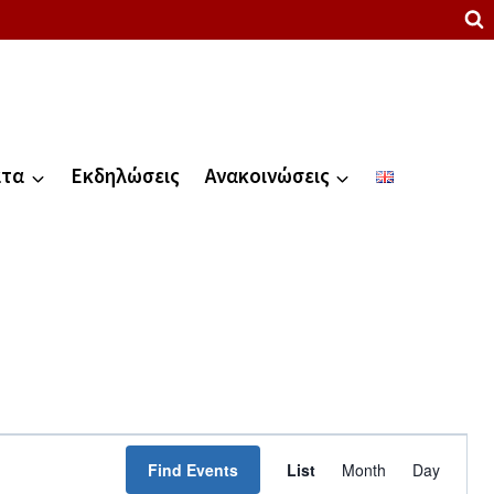
ατα
Εκδηλώσεις
Ανακοινώσεις
Event
Find Events
List
Month
Day