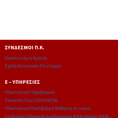
ΣΎΝΔΕΣΜΟΙ Π.Κ.
Πανεπιστήμιο Κρήτης
Σχολή Κοινωνικών Επιστημών
E – ΥΠΗΡΕΣΊΕΣ
Ηλεκτρονικό Ταχυδρομείο
Students/Class EDUPORTAL
Ηλεκτρονική Πλατφόρμα Μάθησης (e-Learn)
Σύνδεσμος Ελληνικών Ακαδημαϊκών Βιβλιοθηκών (HEAL -