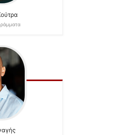
Κούτρα
γράμματα
ναγής