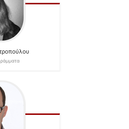
τροπούλου
γράμματα