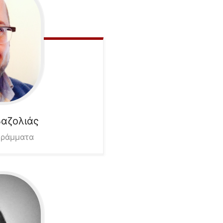
βαζολιάς
γράμματα