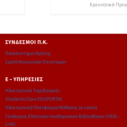
Ερευνητικά Προ
ΣΎΝΔΕΣΜΟΙ Π.Κ.
Πανεπιστήμιο Κρήτης
Σχολή Κοινωνικών Επιστημών
E – ΥΠΗΡΕΣΊΕΣ
Ηλεκτρονικό Ταχυδρομείο
Students/Class EDUPORTAL
Ηλεκτρονική Πλατφόρμα Μάθησης (e-Learn)
Σύνδεσμος Ελληνικών Ακαδημαϊκών Βιβλιοθηκών (HEAL -
Link)