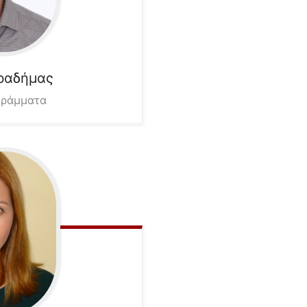
ραδήμας
γράμματα