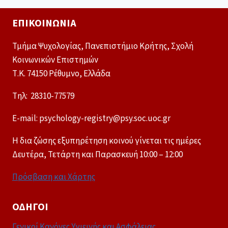
ΕΠΙΚΟΙΝΩΝΊΑ
Τμήμα Ψυχολογίας, Πανεπιστήμιο Κρήτης, Σχολή
Κοινωνικών Επιστημών
Τ.Κ. 74150 Ρέθυμνο, Ελλάδα
Tηλ: 28310-77579
E-mail: psychology-registry@psy.soc.uoc.gr
Η δια ζώσης εξυπηρέτηση κοινού γίνεται τις ημέρες
Δευτέρα, Τετάρτη και Παρασκευή 10:00 – 12:00
Πρόσβαση και Χάρτης
ΟΔΗΓΟΊ
Γενικοί Κανόνες Υγιεινής και Ασφάλειας