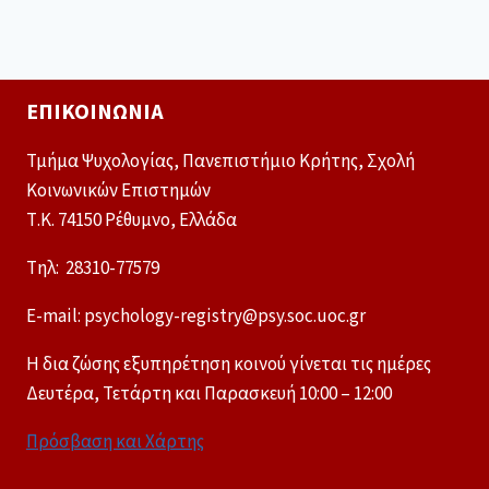
ΕΠΙΚΟΙΝΩΝΊΑ
Τμήμα Ψυχολογίας, Πανεπιστήμιο Κρήτης, Σχολή
Κοινωνικών Επιστημών
Τ.Κ. 74150 Ρέθυμνο, Ελλάδα
Tηλ: 28310-77579
E-mail: psychology-registry@psy.soc.uoc.gr
Η δια ζώσης εξυπηρέτηση κοινού γίνεται τις ημέρες
Δευτέρα, Τετάρτη και Παρασκευή 10:00 – 12:00
Πρόσβαση και Χάρτης