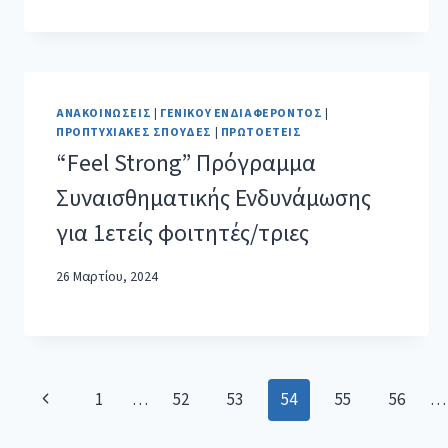
ΑΝΑΚΟΙΝΏΣΕΙΣ
|
ΓΕΝΙΚΟΎ ΕΝΔΙΑΦΈΡΟΝΤΟΣ
|
ΠΡΟΠΤΥΧΙΑΚΈΣ ΣΠΟΥΔΈΣ
|
ΠΡΩΤΟΕΤΕΊΣ
“Feel Strong” Πρόγραμμα
Συναισθηματικής Ενδυνάμωσης
για 1ετείς φοιτητές/τριες
26 Μαρτίου, 2024
1
…
52
53
54
55
56
…