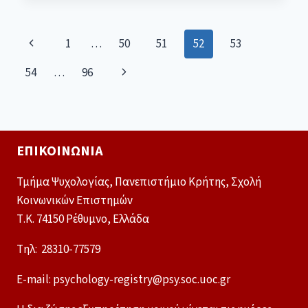
1
…
50
51
52
53
54
…
96
ΕΠΙΚΟΙΝΩΝΊΑ
Τμήμα Ψυχολογίας, Πανεπιστήμιο Κρήτης, Σχολή
Κοινωνικών Επιστημών
Τ.Κ. 74150 Ρέθυμνο, Ελλάδα
Tηλ: 28310-77579
E-mail: psychology-registry@psy.soc.uoc.gr