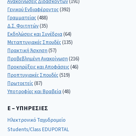
Ανακοινώσεις Διδασκόντων
(191)
Γενικού Ενδιαφέροντος
(392)
Γραμματείας
(488)
Δ.Σ. Φοιτητών
(35)
Εκδηλώσεις και Συνέδρια
(64)
Μεταπτυχιακές Σπουδές
(135)
Πρακτική Άσκηση
(57)
Προβεβλημένη Ανακοίνωση
(216)
Προκηρύξεις και Αποφάσεις
(46)
Προπτυχιακές Σπουδές
(519)
Πρωτοετείς
(87)
Υποτροφίες και Βραβεία
(48)
E – ΥΠΗΡΕΣΊΕΣ
Ηλεκτρονικό Ταχυδρομείο
Students/Class EDUPORTAL