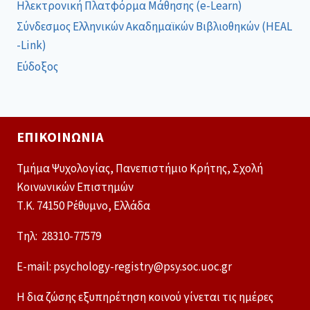
Ηλεκτρονική Πλατφόρμα Μάθησης (e-Learn)
Σύνδεσμος Ελληνικών Ακαδημαϊκών Βιβλιοθηκών (HEAL
-Link)
Εύδοξος
ΕΠΙΚΟΙΝΩΝΊΑ
Τμήμα Ψυχολογίας, Πανεπιστήμιο Κρήτης, Σχολή
Κοινωνικών Επιστημών
Τ.Κ. 74150 Ρέθυμνο, Ελλάδα
Tηλ: 28310-77579
E-mail: psychology-registry@psy.soc.uoc.gr
Η δια ζώσης εξυπηρέτηση κοινού γίνεται τις ημέρες