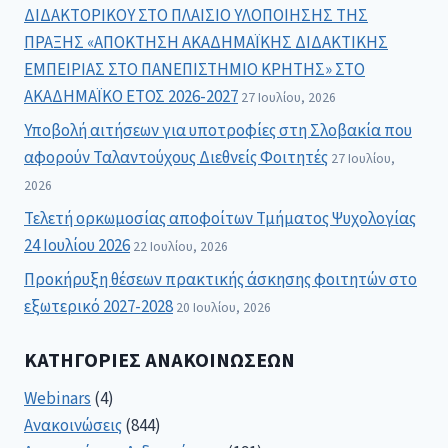
ΔΙΔΑΚΤΟΡΙΚΟΥ ΣΤΟ ΠΛΑΙΣΙΟ ΥΛΟΠΟΙΗΣΗΣ ΤΗΣ
ΠΡΑΞΗΣ «ΑΠΟΚΤΗΣΗ ΑΚΑΔΗΜΑΪΚΗΣ ΔΙΔΑΚΤΙΚΗΣ
ΕΜΠΕΙΡΙΑΣ ΣΤΟ ΠΑΝΕΠΙΣΤΗΜΙΟ ΚΡΗΤΗΣ» ΣΤΟ
ΑΚΑΔΗΜΑΪΚΟ ΕΤΟΣ 2026-2027
27 Ιουλίου, 2026
Υποβολή αιτήσεων για υποτροφίες στη Σλοβακία που
αφορούν Ταλαντούχους Διεθνείς Φοιτητές
27 Ιουλίου,
2026
Τελετή ορκωμοσίας αποφοίτων Τμήματος Ψυχολογίας
24 Ιουλίου 2026
22 Ιουλίου, 2026
Προκήρυξη θέσεων πρακτικής άσκησης φοιτητών στο
εξωτερικό 2027-2028
20 Ιουλίου, 2026
ΚΑΤΗΓΟΡΊΕΣ ΑΝΑΚΟΙΝΏΣΕΩΝ
Webinars
(4)
Ανακοινώσεις
(844)