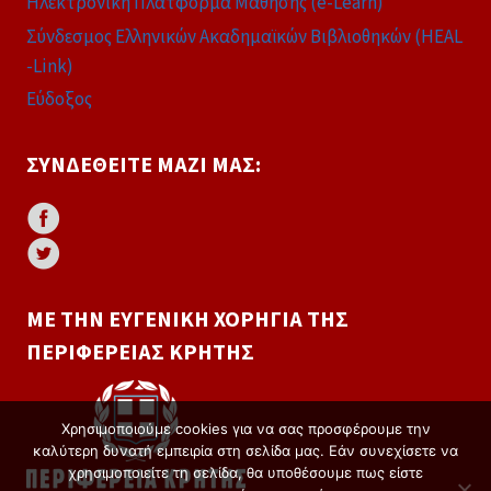
Ηλεκτρονική Πλατφόρμα Μάθησης (e-Learn)
Σύνδεσμος Ελληνικών Ακαδημαϊκών Βιβλιοθηκών (HEAL
-Link)
Εύδοξος
ΣΥΝΔΕΘΕΊΤΕ ΜΑΖΊ ΜΑΣ:
ΜΕ ΤΗΝ ΕΥΓΕΝΙΚΉ ΧΟΡΗΓΊΑ ΤΗΣ
ΠΕΡΙΦΈΡΕΙΑΣ ΚΡΉΤΗΣ
Χρησιμοποιούμε cookies για να σας προσφέρουμε την
καλύτερη δυνατή εμπειρία στη σελίδα μας. Εάν συνεχίσετε να
χρησιμοποιείτε τη σελίδα, θα υποθέσουμε πως είστε