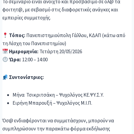
Το σεμινάριο είναι ανοιχτό και προσβάσιμο σε όλ@ τα
φοιτητ@, με σεβασμό στις διαφορετικές ανάγκες και
εμπειρίες συμμετοχής.
Τόπος:
Πανεπιστημιούπολη Γάλλου, ΚΔΑΠ (κάτω από
τη Λέσχη του Πανεπιστημίου)
Ημερομηνία:
Τετάρτη 20/05/2026
Ώρα:
12:00 – 14:00
Συντονίστριες:
Μήνα Τσικριτσάκη – Ψυχολόγος ΚΕ.ΨΥ.Σ.Υ.
Ειρήνη Μπαρουξή – Ψυχολόγος Μ.Ι.Π.
Όσ@ ενδιαφέρονται να συμμετάσχουν, μπορούν να
συμπληρώσουν την παρακάτω φόρμα εκδήλωσης