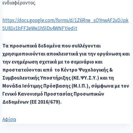
ενδιαφέροντος.
https://docs.google.com/forms/d/1Z6Rne_sOYnwAF2xDJpk
5U81v1bFF2eWe1h5lDs4WNFY/edit
Τα προσωπικά δεδομένα που συλλέγονται
χρησιμοποιούνται αποκλειστικά για την οργάνωση και
την ενημέρωση σχετικά με το σεμινάριο και
προστατεύονται από το Κέντρο Ψυχολογικής &
Συμβουλευτικής Υποστήριξης (ΚΕ.ΨΥ.Σ.Υ.) και τη
Μονάδα Ισότιμης Πρόσβασης (Μ.Ι.Π.), σύμφωνα με τον
Γενικό Κανονισμό Προστασίας Προσωπικών
Δεδομένων (ΕΕ 2016/679).
Αφίσα