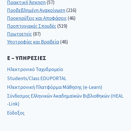
Πρακτική Άσκηση
(57)
Προβεβλημένη Ανακοίνωση
(216)
Προκηρύξεις και Αποφάσεις
(46)
Προπτυχιακές Σπουδές
(519)
Πρωτοετείς
(87)
Υποτροφίες και Βραβεία
(48)
E – ΥΠΗΡΕΣΊΕΣ
Ηλεκτρονικό Ταχυδρομείο
Students/Class EDUPORTAL
Ηλεκτρονική Πλατφόρμα Μάθησης (e-Learn)
Σύνδεσμος Ελληνικών Ακαδημαϊκών Βιβλιοθηκών (HEAL
-Link)
Εύδοξος