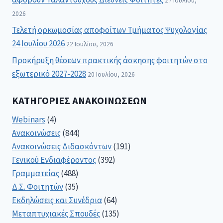
αφορούν Ταλαντούχους Διεθνείς Φοιτητές
27 Ιουλίου,
2026
Τελετή ορκωμοσίας αποφοίτων Τμήματος Ψυχολογίας
24 Ιουλίου 2026
22 Ιουλίου, 2026
Προκήρυξη θέσεων πρακτικής άσκησης φοιτητών στο
εξωτερικό 2027-2028
20 Ιουλίου, 2026
ΚΑΤΗΓΟΡΊΕΣ ΑΝΑΚΟΙΝΏΣΕΩΝ
Webinars
(4)
Ανακοινώσεις
(844)
Ανακοινώσεις Διδασκόντων
(191)
Γενικού Ενδιαφέροντος
(392)
Γραμματείας
(488)
Δ.Σ. Φοιτητών
(35)
Εκδηλώσεις και Συνέδρια
(64)
Μεταπτυχιακές Σπουδές
(135)