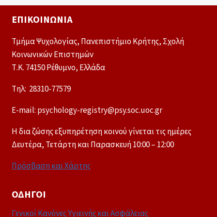
ΕΠΙΚΟΙΝΩΝΊΑ
Τμήμα Ψυχολογίας, Πανεπιστήμιο Κρήτης, Σχολή
Κοινωνικών Επιστημών
Τ.Κ. 74150 Ρέθυμνο, Ελλάδα
Tηλ: 28310-77579
E-mail: psychology-registry@psy.soc.uoc.gr
Η δια ζώσης εξυπηρέτηση κοινού γίνεται τις ημέρες
Δευτέρα, Τετάρτη και Παρασκευή 10:00 – 12:00
Πρόσβαση και Χάρτης
ΟΔΗΓΟΊ
Γενικοί Κανόνες Υγιεινής και Ασφάλειας