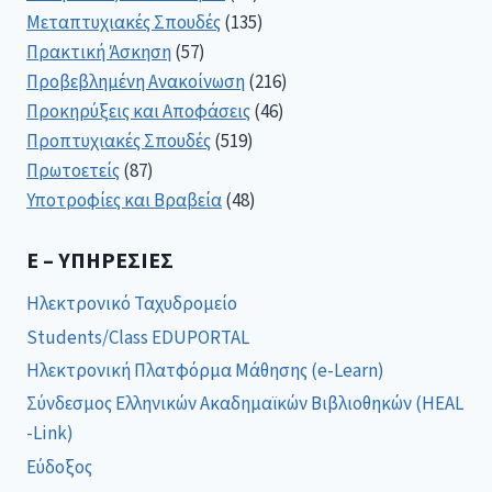
Μεταπτυχιακές Σπουδές
(135)
Πρακτική Άσκηση
(57)
Προβεβλημένη Ανακοίνωση
(216)
Προκηρύξεις και Αποφάσεις
(46)
Προπτυχιακές Σπουδές
(519)
Πρωτοετείς
(87)
Υποτροφίες και Βραβεία
(48)
E – ΥΠΗΡΕΣΊΕΣ
Ηλεκτρονικό Ταχυδρομείο
Students/Class EDUPORTAL
Ηλεκτρονική Πλατφόρμα Μάθησης (e-Learn)
Σύνδεσμος Ελληνικών Ακαδημαϊκών Βιβλιοθηκών (HEAL
-Link)
Εύδοξος