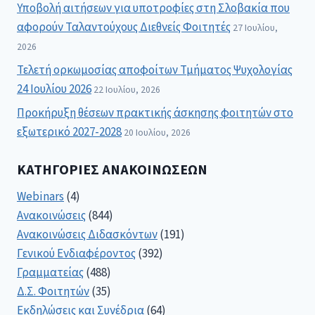
Υποβολή αιτήσεων για υποτροφίες στη Σλοβακία που
αφορούν Ταλαντούχους Διεθνείς Φοιτητές
27 Ιουλίου,
2026
Τελετή ορκωμοσίας αποφοίτων Τμήματος Ψυχολογίας
24 Ιουλίου 2026
22 Ιουλίου, 2026
Προκήρυξη θέσεων πρακτικής άσκησης φοιτητών στο
εξωτερικό 2027-2028
20 Ιουλίου, 2026
ΚΑΤΗΓΟΡΊΕΣ ΑΝΑΚΟΙΝΏΣΕΩΝ
Webinars
(4)
Ανακοινώσεις
(844)
Ανακοινώσεις Διδασκόντων
(191)
Γενικού Ενδιαφέροντος
(392)
Γραμματείας
(488)
Δ.Σ. Φοιτητών
(35)
Εκδηλώσεις και Συνέδρια
(64)