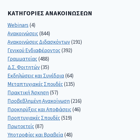
ΚΑΤΗΓΟΡΊΕΣ ΑΝΑΚΟΙΝΏΣΕΩΝ
Webinars
(4)
Ανακοινώσεις
(844)
Ανακοινώσεις Διδασκόντων
(191)
Γενικού Ενδιαφέροντος
(392)
Γραμματείας
(488)
Δ.Σ. Φοιτητών
(35)
Εκδηλώσεις και Συνέδρια
(64)
Μεταπτυχιακές Σπουδές
(135)
Πρακτική Άσκηση
(57)
Προβεβλημένη Ανακοίνωση
(216)
Προκηρύξεις και Αποφάσεις
(46)
Προπτυχιακές Σπουδές
(519)
Πρωτοετείς
(87)
Υποτροφίες και Βραβεία
(48)