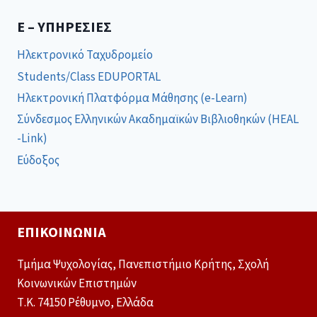
E – ΥΠΗΡΕΣΊΕΣ
Ηλεκτρονικό Ταχυδρομείο
Students/Class EDUPORTAL
Ηλεκτρονική Πλατφόρμα Μάθησης (e-Learn)
Σύνδεσμος Ελληνικών Ακαδημαϊκών Βιβλιοθηκών (HEAL
-Link)
Εύδοξος
ΕΠΙΚΟΙΝΩΝΊΑ
Τμήμα Ψυχολογίας, Πανεπιστήμιο Κρήτης, Σχολή
Κοινωνικών Επιστημών
Τ.Κ. 74150 Ρέθυμνο, Ελλάδα