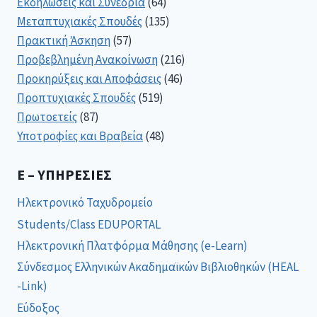
Εκδηλώσεις και Συνέδρια
(64)
Μεταπτυχιακές Σπουδές
(135)
Πρακτική Άσκηση
(57)
Προβεβλημένη Ανακοίνωση
(216)
Προκηρύξεις και Αποφάσεις
(46)
Προπτυχιακές Σπουδές
(519)
Πρωτοετείς
(87)
Υποτροφίες και Βραβεία
(48)
E – ΥΠΗΡΕΣΊΕΣ
Ηλεκτρονικό Ταχυδρομείο
Students/Class EDUPORTAL
Ηλεκτρονική Πλατφόρμα Μάθησης (e-Learn)
Σύνδεσμος Ελληνικών Ακαδημαϊκών Βιβλιοθηκών (HEAL
-Link)
Εύδοξος