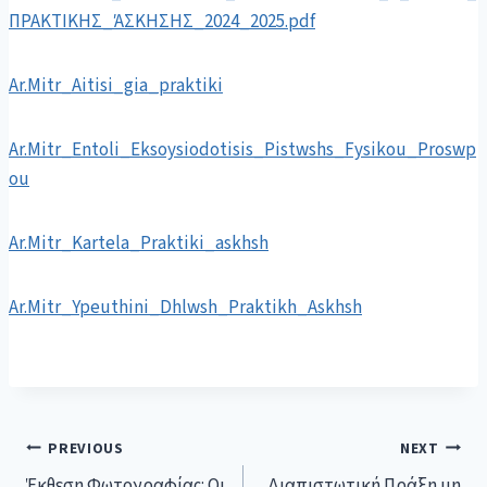
ΠΡΑΚΤΙΚΗΣ_ΆΣΚΗΣΗΣ_2024_2025.pdf
Αr.Μitr_Aitisi_gia_praktiki
Αr.Μitr_Entoli_Eksoysiodotisis_Pistwshs_Fysikou_Proswp
ou
Αr.Μitr_Kartela_Praktiki_askhsh
Αr.Μitr_Ypeuthini_Dhlwsh_Praktikh_Askhsh
PREVIOUS
NEXT
Έκθεση Φωτογραφίας: Οι
Διαπιστωτική Πράξη μη