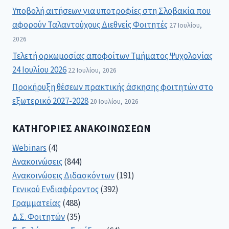
Υποβολή αιτήσεων για υποτροφίες στη Σλοβακία που
αφορούν Ταλαντούχους Διεθνείς Φοιτητές
27 Ιουλίου,
2026
Τελετή ορκωμοσίας αποφοίτων Τμήματος Ψυχολογίας
24 Ιουλίου 2026
22 Ιουλίου, 2026
Προκήρυξη θέσεων πρακτικής άσκησης φοιτητών στο
εξωτερικό 2027-2028
20 Ιουλίου, 2026
ΚΑΤΗΓΟΡΊΕΣ ΑΝΑΚΟΙΝΏΣΕΩΝ
Webinars
(4)
Ανακοινώσεις
(844)
Ανακοινώσεις Διδασκόντων
(191)
Γενικού Ενδιαφέροντος
(392)
Γραμματείας
(488)
Δ.Σ. Φοιτητών
(35)