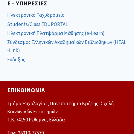
E – ΥΠΗΡΕΣΊΕΣ
Ηλεκτρονικό Ταχυδρομείο
Students/Class EDUPORTAL
Ηλεκτρονική Πλατφόρμα Μάθησης (e-Learn)
Σύνδεσμος Ελληνικών Ακαδημαϊκών Βιβλιοθηκών (HEAL
-Link)
Εύδοξος
ΕΠΙΚΟΙΝΩΝΊΑ
Τμήμα Ψυχολογίας, Πανεπιστήμιο Κρήτης, Σχολή
Κοινωνικών Επιστημών
Τ.Κ. 74150 Ρέθυμνο, Ελλάδα
Tηλ: 28310-77579