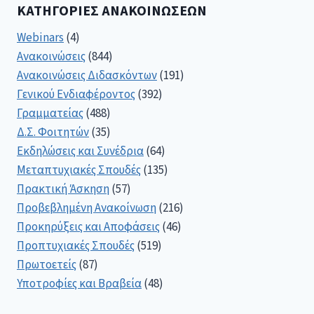
ΚΑΤΗΓΟΡΊΕΣ ΑΝΑΚΟΙΝΏΣΕΩΝ
Webinars
(4)
Ανακοινώσεις
(844)
Ανακοινώσεις Διδασκόντων
(191)
Γενικού Ενδιαφέροντος
(392)
Γραμματείας
(488)
Δ.Σ. Φοιτητών
(35)
Εκδηλώσεις και Συνέδρια
(64)
Μεταπτυχιακές Σπουδές
(135)
Πρακτική Άσκηση
(57)
Προβεβλημένη Ανακοίνωση
(216)
Προκηρύξεις και Αποφάσεις
(46)
Προπτυχιακές Σπουδές
(519)
Πρωτοετείς
(87)
Υποτροφίες και Βραβεία
(48)