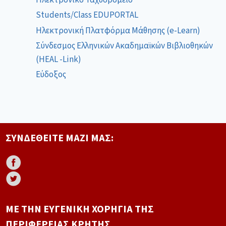
Students/Class EDUPORTAL
Ηλεκτρονική Πλατφόρμα Μάθησης (e-Learn)
Σύνδεσμος Ελληνικών Ακαδημαϊκών Βιβλιοθηκών
(HEAL -Link)
Εύδοξος
ΣΥΝΔΕΘΕΊΤΕ ΜΑΖΊ ΜΑΣ:
ΜΕ ΤΗΝ ΕΥΓΕΝΙΚΉ ΧΟΡΗΓΊΑ ΤΗΣ
ΠΕΡΙΦΈΡΕΙΑΣ ΚΡΉΤΗΣ