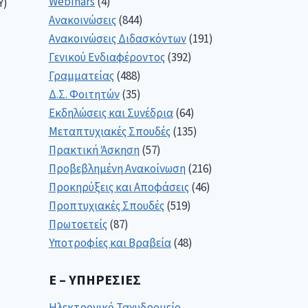
Webinars
(4)
Υ)
Ανακοινώσεις
(844)
Ανακοινώσεις Διδασκόντων
(191)
Γενικού Ενδιαφέροντος
(392)
Γραμματείας
(488)
Δ.Σ. Φοιτητών
(35)
Εκδηλώσεις και Συνέδρια
(64)
Μεταπτυχιακές Σπουδές
(135)
Πρακτική Άσκηση
(57)
Προβεβλημένη Ανακοίνωση
(216)
Προκηρύξεις και Αποφάσεις
(46)
Προπτυχιακές Σπουδές
(519)
Πρωτοετείς
(87)
Υποτροφίες και Βραβεία
(48)
E – ΥΠΗΡΕΣΊΕΣ
Ηλεκτρονικό Ταχυδρομείο