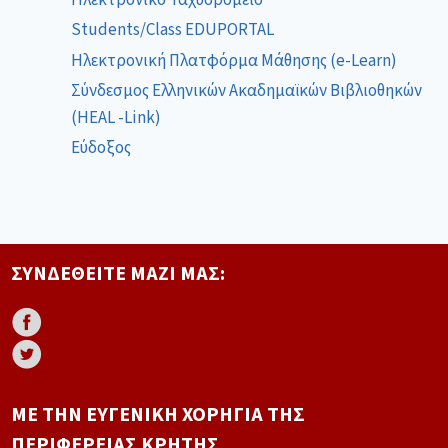
Students/Class EDUPORTAL
Ηλεκτρονική Πλατφόρμα Μάθησης (e-Learn)
Σύνδεσμος Ελληνικών Ακαδημαϊκών Βιβλιοθηκών
(HEAL -Link)
Εύδοξος
ΣΥΝΔΕΘΕΊΤΕ ΜΑΖΊ ΜΑΣ:
ΜΕ ΤΗΝ ΕΥΓΕΝΙΚΉ ΧΟΡΗΓΊΑ ΤΗΣ
ΠΕΡΙΦΈΡΕΙΑΣ ΚΡΉΤΗΣ