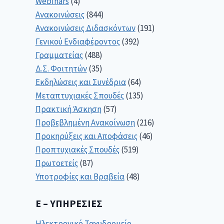
Webinars
(4)
Ανακοινώσεις
(844)
Ανακοινώσεις Διδασκόντων
(191)
Γενικού Ενδιαφέροντος
(392)
Γραμματείας
(488)
Δ.Σ. Φοιτητών
(35)
Εκδηλώσεις και Συνέδρια
(64)
Μεταπτυχιακές Σπουδές
(135)
Πρακτική Άσκηση
(57)
Προβεβλημένη Ανακοίνωση
(216)
Προκηρύξεις και Αποφάσεις
(46)
Προπτυχιακές Σπουδές
(519)
Πρωτοετείς
(87)
Υποτροφίες και Βραβεία
(48)
E – ΥΠΗΡΕΣΊΕΣ
Ηλεκτρονικό Ταχυδρομείο