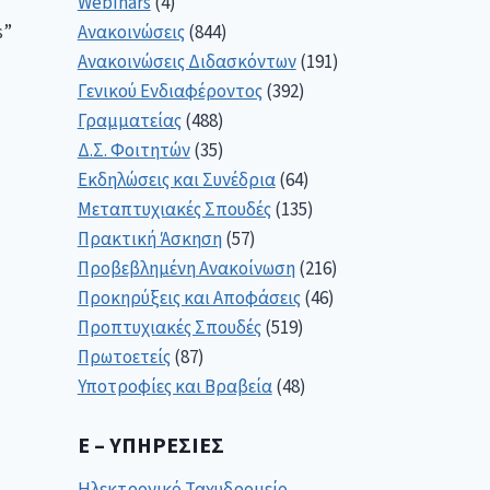
Webinars
(4)
Ανακοινώσεις
(844)
s”
Ανακοινώσεις Διδασκόντων
(191)
Γενικού Ενδιαφέροντος
(392)
Γραμματείας
(488)
Δ.Σ. Φοιτητών
(35)
Εκδηλώσεις και Συνέδρια
(64)
Μεταπτυχιακές Σπουδές
(135)
Πρακτική Άσκηση
(57)
Προβεβλημένη Ανακοίνωση
(216)
Προκηρύξεις και Αποφάσεις
(46)
Προπτυχιακές Σπουδές
(519)
Πρωτοετείς
(87)
Υποτροφίες και Βραβεία
(48)
E – ΥΠΗΡΕΣΊΕΣ
Ηλεκτρονικό Ταχυδρομείο