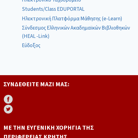
Students/Class EDUPORTAL
Ηλεκτρονική Πλατφόρμα Μάθησης (e-Learn)
Σύνδεσμος Ελληνικών Ακαδημαϊκών Βιβλιοθηκών
(HEAL -Link)
Εύδοξος
ΣΥΝΔΕΘΕΊΤΕ ΜΑΖΊ ΜΑΣ:
ΜΕ ΤΗΝ ΕΥΓΕΝΙΚΉ ΧΟΡΗΓΊΑ ΤΗΣ
ΠΕΡΙΦΈΡΕΙΑΣ ΚΡΉΤΗΣ