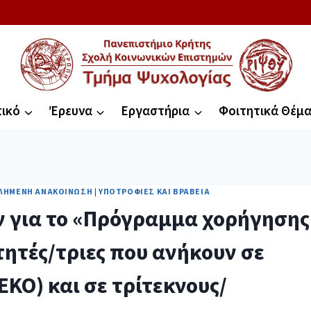
ικό
Έρευνα
Εργαστήρια
Φοιτητικά Θέμ
ΛΗΜΈΝΗ ΑΝΑΚΟΊΝΩΣΗ
|
ΥΠΟΤΡΟΦΊΕΣ ΚΑΙ ΒΡΑΒΕΊΑ
 για το «Πρόγραμμα χορήγησης
τητές/τριες που ανήκουν σε
ΕΚΟ) και σε τρίτεκνους/