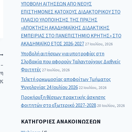
ΥΠΟΒΟΛΗ ΑΙΤΗΣΕΩΝ ΑΠΟ ΝΕΟΥΣ
ΕΠΙΣΤΗΜΟΝΕΣ ΚΑΤΟΧΟΥΣ ΔΙΔΑΚΤΟΡΙΚΟΥ ΣΤΟ
ΠΛΑΙΣΙΟ ΥΛΟΠΟΙΗΣΗΣ ΤΗΣ ΠΡΑΞΗΣ
«ΑΠΟΚΤΗΣΗ ΑΚΑΔΗΜΑΪΚΗΣ ΔΙΔΑΚΤΙΚΗΣ
ΕΜΠΕΙΡΙΑΣ ΣΤΟ ΠΑΝΕΠΙΣΤΗΜΙΟ ΚΡΗΤΗΣ» ΣΤΟ
ΑΚΑΔΗΜΑΪΚΟ ΕΤΟΣ 2026-2027
27 Ιουλίου, 2026
Υποβολή αιτήσεων για υποτροφίες στη
Σλοβακία που αφορούν Ταλαντούχους Διεθνείς
 –
Φοιτητές
27 Ιουλίου, 2026
νη
Τελετή ορκωμοσίας αποφοίτων Τμήματος
ης
Ψυχολογίας 24 Ιουλίου 2026
22 Ιουλίου, 2026
Προκήρυξη θέσεων πρακτικής άσκησης
φοιτητών στο εξωτερικό 2027-2028
20 Ιουλίου, 2026
ΚΑΤΗΓΟΡΊΕΣ ΑΝΑΚΟΙΝΏΣΕΩΝ