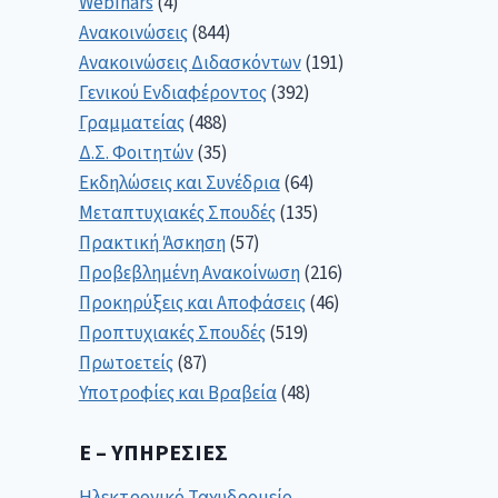
Webinars
(4)
Ανακοινώσεις
(844)
Ανακοινώσεις Διδασκόντων
(191)
Γενικού Ενδιαφέροντος
(392)
Γραμματείας
(488)
Δ.Σ. Φοιτητών
(35)
Εκδηλώσεις και Συνέδρια
(64)
Μεταπτυχιακές Σπουδές
(135)
Πρακτική Άσκηση
(57)
Προβεβλημένη Ανακοίνωση
(216)
Προκηρύξεις και Αποφάσεις
(46)
Προπτυχιακές Σπουδές
(519)
Πρωτοετείς
(87)
Υποτροφίες και Βραβεία
(48)
E – ΥΠΗΡΕΣΊΕΣ
Ηλεκτρονικό Ταχυδρομείο