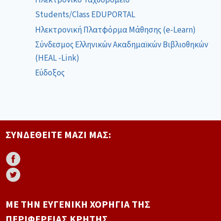
Students/Class EDUPORTAL
Ηλεκτρονική Πλατφόρμα Μάθησης (e-Learn)
Σύνδεσμος Ελληνικών Ακαδημαϊκών Βιβλιοθηκών
(HEAL -Link)
Εύδοξος
ΣΥΝΔΕΘΕΊΤΕ ΜΑΖΊ ΜΑΣ:
ΜΕ ΤΗΝ ΕΥΓΕΝΙΚΉ ΧΟΡΗΓΊΑ ΤΗΣ
ΠΕΡΙΦΈΡΕΙΑΣ ΚΡΉΤΗΣ