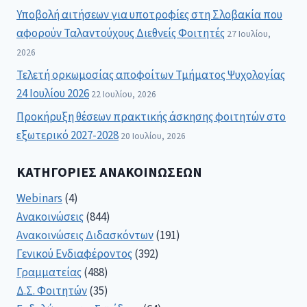
Υποβολή αιτήσεων για υποτροφίες στη Σλοβακία που
αφορούν Ταλαντούχους Διεθνείς Φοιτητές
27 Ιουλίου,
2026
Τελετή ορκωμοσίας αποφοίτων Τμήματος Ψυχολογίας
24 Ιουλίου 2026
22 Ιουλίου, 2026
Προκήρυξη θέσεων πρακτικής άσκησης φοιτητών στο
εξωτερικό 2027-2028
20 Ιουλίου, 2026
ΚΑΤΗΓΟΡΊΕΣ ΑΝΑΚΟΙΝΏΣΕΩΝ
Webinars
(4)
Ανακοινώσεις
(844)
Ανακοινώσεις Διδασκόντων
(191)
Γενικού Ενδιαφέροντος
(392)
Γραμματείας
(488)
Δ.Σ. Φοιτητών
(35)