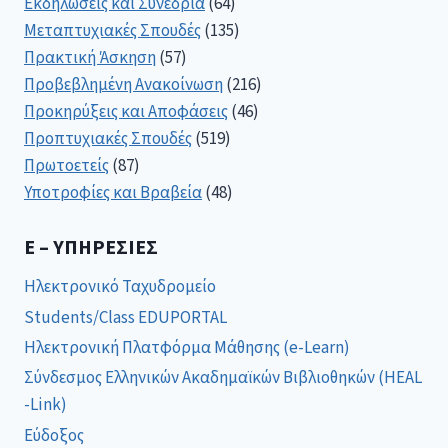
Εκδηλώσεις και Συνέδρια
(64)
Μεταπτυχιακές Σπουδές
(135)
Πρακτική Άσκηση
(57)
Προβεβλημένη Ανακοίνωση
(216)
Προκηρύξεις και Αποφάσεις
(46)
Προπτυχιακές Σπουδές
(519)
Πρωτοετείς
(87)
Υποτροφίες και Βραβεία
(48)
E – ΥΠΗΡΕΣΊΕΣ
Ηλεκτρονικό Ταχυδρομείο
Students/Class EDUPORTAL
Ηλεκτρονική Πλατφόρμα Μάθησης (e-Learn)
Σύνδεσμος Ελληνικών Ακαδημαϊκών Βιβλιοθηκών (HEAL
-Link)
Εύδοξος