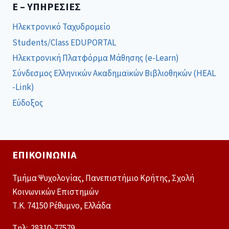
E – ΥΠΗΡΕΣΊΕΣ
Ηλεκτρονικό Ταχυδρομείο
Students/Class EDUPORTAL
Ηλεκτρονική Πλατφόρμα Μάθησης (e-Learn)
Σύνδεσμος Ελληνικών Ακαδημαϊκών Βιβλιοθηκών (HEAL
-Link)
Εύδοξος
ΕΠΙΚΟΙΝΩΝΊΑ
Τμήμα Ψυχολογίας, Πανεπιστήμιο Κρήτης, Σχολή
Κοινωνικών Επιστημών
Τ.Κ. 74150 Ρέθυμνο, Ελλάδα
Tηλ: 28310-77579