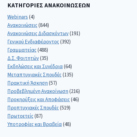
ΚΑΤΗΓΟΡΊΕΣ ΑΝΑΚΟΙΝΏΣΕΩΝ
Webinars
(4)
Ανακοινώσεις
(844)
Ανακοινώσεις Διδασκόντων
(191)
Γενικού Ενδιαφέροντος
(392)
Γραμματείας
(488)
Δ.Σ. Φοιτητών
(35)
Εκδηλώσεις και Συνέδρια
(64)
Μεταπτυχιακές Σπουδές
(135)
Πρακτική Άσκηση
(57)
Προβεβλημένη Ανακοίνωση
(216)
Προκηρύξεις και Αποφάσεις
(46)
Προπτυχιακές Σπουδές
(519)
Πρωτοετείς
(87)
Υποτροφίες και Βραβεία
(48)