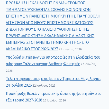
ΠΡΟΣΚΛΗΣΗ ΕΚΔΗΛΩΣΗΣ ΕΝΔΙΑΦΕΡΟΝΤΟΣ
ΤΜΗΜΑΤΟΣ ΨΥΧΟΛΟΓΙΑΣ ΣΧΟΛΗΣ ΚΟΙΝΩΝΙΚΩΝ
ΕΠΙΣΤΗΜΩΝ ΠΑΝΕΠΙΣΤΗΜΙΟΥ ΚΡΗΤΗΣ ΓΙΑ ΥΠΟΒΟΛΗ
ΑΙΤΗΣΕΩΝ ΑΠΟ ΝΕΟΥΣ ΕΠΙΣΤΗΜΟΝΕΣ ΚΑΤΟΧΟΥΣ
ΔΙΔΑΚΤΟΡΙΚΟΥ ΣΤΟ ΠΛΑΙΣΙΟ ΥΛΟΠΟΙΗΣΗΣ ΤΗΣ
ΠΡΑΞΗΣ «ΑΠΟΚΤΗΣΗ ΑΚΑΔΗΜΑΪΚΗΣ ΔΙΔΑΚΤΙΚΗΣ
ΕΜΠΕΙΡΙΑΣ ΣΤΟ ΠΑΝΕΠΙΣΤΗΜΙΟ ΚΡΗΤΗΣ» ΣΤΟ
ΑΚΑΔΗΜΑΪΚΟ ΕΤΟΣ 2026-2027
27 Ιουλίου, 2026
Υποβολή αιτήσεων για υποτροφίες στη Σλοβακία που
αφορούν Ταλαντούχους Διεθνείς Φοιτητές
27 Ιουλίου,
2026
Τελετή ορκωμοσίας αποφοίτων Τμήματος Ψυχολογίας
24 Ιουλίου 2026
22 Ιουλίου, 2026
Προκήρυξη θέσεων πρακτικής άσκησης φοιτητών στο
εξωτερικό 2027-2028
20 Ιουλίου, 2026