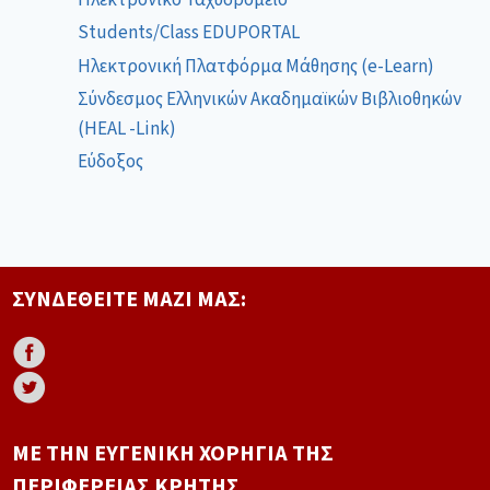
Students/Class EDUPORTAL
Ηλεκτρονική Πλατφόρμα Μάθησης (e-Learn)
Σύνδεσμος Ελληνικών Ακαδημαϊκών Βιβλιοθηκών
(HEAL -Link)
Εύδοξος
ΣΥΝΔΕΘΕΊΤΕ ΜΑΖΊ ΜΑΣ:
ΜΕ ΤΗΝ ΕΥΓΕΝΙΚΉ ΧΟΡΗΓΊΑ ΤΗΣ
ΠΕΡΙΦΈΡΕΙΑΣ ΚΡΉΤΗΣ