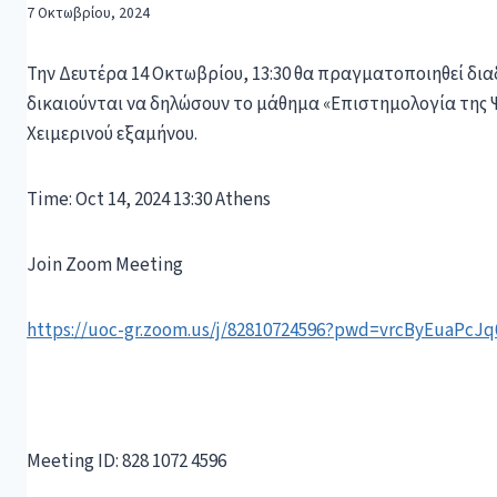
7 Οκτωβρίου, 2024
Την Δευτέρα 14 Οκτωβρίου, 13:30 θα πραγματοποιηθεί δι
δικαιούνται να δηλώσουν το μάθημα «Επιστημολογία της Ψ
Χειμερινού εξαμήνου.
Time: Oct 14, 2024 13:30 Athens
Join Zoom Meeting
https://uoc-gr.zoom.us/j/82810724596?pwd=vrcByEuaPcJq
Meeting ID: 828 1072 4596