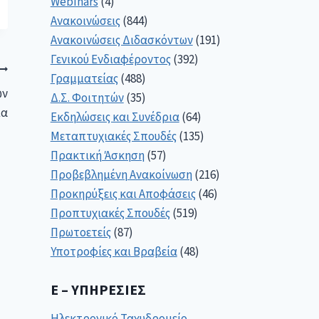
Webinars
(4)
Ανακοινώσεις
(844)
Ανακοινώσεις Διδασκόντων
(191)
Γενικού Ενδιαφέροντος
(392)
Γραμματείας
(488)
ων
Δ.Σ. Φοιτητών
(35)
ία
Εκδηλώσεις και Συνέδρια
(64)
Μεταπτυχιακές Σπουδές
(135)
Πρακτική Άσκηση
(57)
Προβεβλημένη Ανακοίνωση
(216)
Προκηρύξεις και Αποφάσεις
(46)
Προπτυχιακές Σπουδές
(519)
Πρωτοετείς
(87)
Υποτροφίες και Βραβεία
(48)
E – ΥΠΗΡΕΣΊΕΣ
Ηλεκτρονικό Ταχυδρομείο