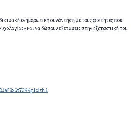
αδικτυακή ενημερωτική συνάντηση με τους φοιτητές που
υχολογίας» και να δώσουν εξετάσεις στην εξεταστική του
0JaF3x6t7CKKg1cIzh.1