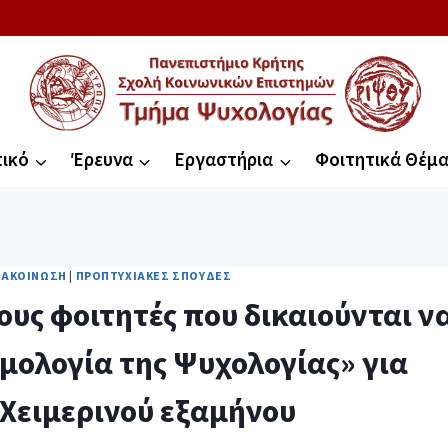
ικό
Έρευνα
Εργαστήρια
Φοιτητικά Θέμ
ΝΑΚΟΊΝΩΣΗ
|
ΠΡΟΠΤΥΧΙΑΚΈΣ ΣΠΟΥΔΈΣ
υς φοιτητές που δικαιούνται ν
ολογία της Ψυχολογίας» για
 Χειμερινού εξαμήνου