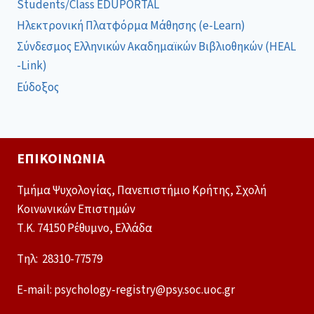
Students/Class EDUPORTAL
Ηλεκτρονική Πλατφόρμα Μάθησης (e-Learn)
Σύνδεσμος Ελληνικών Ακαδημαϊκών Βιβλιοθηκών (HEAL
-Link)
Εύδοξος
ΕΠΙΚΟΙΝΩΝΊΑ
Τμήμα Ψυχολογίας, Πανεπιστήμιο Κρήτης, Σχολή
Κοινωνικών Επιστημών
Τ.Κ. 74150 Ρέθυμνο, Ελλάδα
Tηλ: 28310-77579
E-mail: psychology-registry@psy.soc.uoc.gr