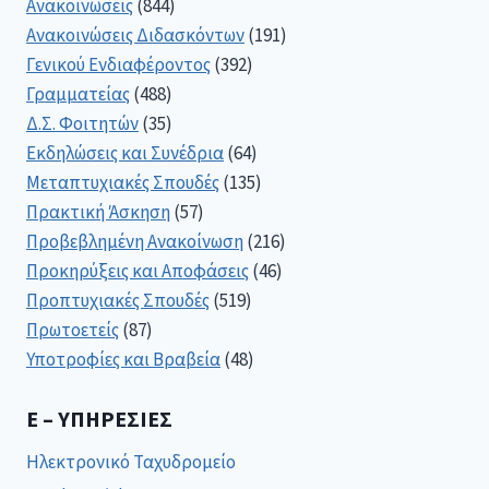
Ανακοινώσεις
(844)
Ανακοινώσεις Διδασκόντων
(191)
Γενικού Ενδιαφέροντος
(392)
Γραμματείας
(488)
Δ.Σ. Φοιτητών
(35)
Εκδηλώσεις και Συνέδρια
(64)
Μεταπτυχιακές Σπουδές
(135)
Πρακτική Άσκηση
(57)
Προβεβλημένη Ανακοίνωση
(216)
Προκηρύξεις και Αποφάσεις
(46)
Προπτυχιακές Σπουδές
(519)
Πρωτοετείς
(87)
Υποτροφίες και Βραβεία
(48)
E – ΥΠΗΡΕΣΊΕΣ
Ηλεκτρονικό Ταχυδρομείο