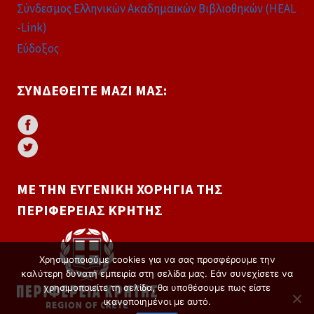
Σύνδεσμος Ελληνικών Ακαδημαϊκών Βιβλιοθηκών (HEAL
-Link)
Εύδοξος
ΣΥΝΔΕΘΕΊΤΕ ΜΑΖΊ ΜΑΣ:
ΜΕ ΤΗΝ ΕΥΓΕΝΙΚΉ ΧΟΡΗΓΊΑ ΤΗΣ
ΠΕΡΙΦΈΡΕΙΑΣ ΚΡΉΤΗΣ
Χρησιμοποιούμε cookies για να σας προσφέρουμε την
καλύτερη δυνατή εμπειρία στη σελίδα μας. Εάν συνεχίσετε να
χρησιμοποιείτε τη σελίδα, θα υποθέσουμε πως είστε
ικανοποιημένοι με αυτό.