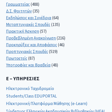
Γραμματείας
(488)
Δ.Σ. Φοιτητών
(35)
Εκδηλώσεις και Συνέδρια
(64)
Μεταπτυχιακές Σπουδές
(135)
Πρακτική Άσκηση
(57)
Προβεβλημένη Ανακοίνωση
(216)
Προκηρύξεις και Αποφάσεις
(46)
Προπτυχιακές Σπουδές
(519)
Πρωτοετείς
(87)
Υποτροφίες και Βραβεία
(48)
E – ΥΠΗΡΕΣΊΕΣ
Ηλεκτρονικό Ταχυδρομείο
Students/Class EDUPORTAL
Ηλεκτρονική Πλατφόρμα Μάθησης (e-Learn)
Σύνδεσμος Ελληνικών Ακαδημαϊκών Βιβλιοθηκών (HEAL