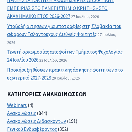
ΠΡΑΞΗΣ «ΑΠΟΚΤΗΣΗ ΑΚΑΔΗΜΑΪΚΗΣ ΔΙΔΑΚΤΙΚΗΣ
ΕΜΠΕΙΡΙΑΣ ΣΤΟ ΠΑΝΕΠΙΣΤΗΜΙΟ ΚΡΗΤΗΣ» ΣΤΟ
ΑΚΑΔΗΜΑΪΚΟ ΕΤΟΣ 2026-2027
27 Ιουλίου, 2026
Υποβολή αιτήσεων για υποτροφίες στη Σλοβακία που
αφορούν Ταλαντούχους Διεθνείς Φοιτητές
27 Ιουλίου,
2026
Τελετή ορκωμοσίας αποφοίτων Τμήματος Ψυχολογίας
24 Ιουλίου 2026
22 Ιουλίου, 2026
Προκήρυξη θέσεων πρακτικής άσκησης φοιτητών στο
εξωτερικό 2027-2028
20 Ιουλίου, 2026
ΚΑΤΗΓΟΡΊΕΣ ΑΝΑΚΟΙΝΏΣΕΩΝ
Webinars
(4)
Ανακοινώσεις
(844)
Ανακοινώσεις Διδασκόντων
(191)
Γενικού Ενδιαφέροντος
(392)