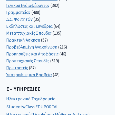
Γενικού Ενδιαφέροντος
(392)
Γραμματείας
(488)
Δ.Σ. Φοιτητών
(35)
Εκδηλώσεις και Συνέδρια
(64)
Μεταπτυχιακές Σπουδές
(135)
Πρακτική Άσκηση
(57)
Προβεβλημένη Ανακοίνωση
(216)
Προκηρύξεις και Αποφάσεις
(46)
Προπτυχιακές Σπουδές
(519)
Πρωτοετείς
(87)
Υποτροφίες και Βραβεία
(48)
E – ΥΠΗΡΕΣΊΕΣ
Ηλεκτρονικό Ταχυδρομείο
Students/Class EDUPORTAL
Ηλεκτρονική Πλατφόρμα Μάθησης (e-Learn)