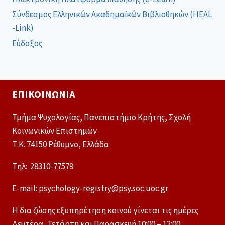
Σύνδεσμος Ελληνικών Ακαδημαϊκών Βιβλιοθηκών (HEAL
-Link)
Εύδοξος
ΕΠΙΚΟΙΝΩΝΊΑ
Τμήμα Ψυχολογίας, Πανεπιστήμιο Κρήτης, Σχολή
Κοινωνικών Επιστημών
Τ.Κ. 74150 Ρέθυμνο, Ελλάδα
Tηλ: 28310-77579
E-mail: psychology-registry@psy.soc.uoc.gr
Η δια ζώσης εξυπηρέτηση κοινού γίνεται τις ημέρες
Δευτέρα, Τετάρτη και Παρασκευή 10:00 – 12:00