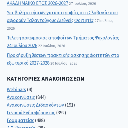
ΑΚΑΔΗΜΑΪΚΟ ΕΤΟΣ 2026-2027
27 Ιουλίου, 2026
Υποβολή αιτήσεων για υποτροφίες στη Σλοβακία που
αφορούν Ταλαντούχους Διεθνείς Φοιτητές
27 Ιουλίου,
2026
Τελετή ορκωμοσίας αποφοίτων Τμήματος Ψυχολογίας
24 Ιουλίου 2026
22 Ιουλίου, 2026
Προκήρυξη θέσεων πρακτικής άσκησης φοιτητών στο
εξωτερικό 2027-2028
20 Ιουλίου, 2026
ΚΑΤΗΓΟΡΊΕΣ ΑΝΑΚΟΙΝΏΣΕΩΝ
Webinars
(4)
Ανακοινώσεις
(844)
Ανακοινώσεις Διδασκόντων
(191)
Γενικού Ενδιαφέροντος
(392)
Γραμματείας
(488)