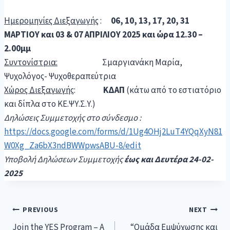
Ημερομηνίες Διεξαγωγής
:
06, 10, 13, 17, 20, 31
ΜΑΡΤΙΟΥ και 03 & 07 ΑΠΡΙΛΙΟΥ 2025 και ώρα 12.30 –
2.00μμ
Συντονίστρια:
Σμαργιανάκη Μαρία,
Ψυχολόγος- Ψυχοθεραπεύτρια
Χώρος Διεξαγωγής
:
ΚΔΑΠ
(κάτω από το εστιατόριο
και δίπλα στο ΚΕ.ΨΥ.Σ.Υ.)
Δηλώσεις Συμμετοχής στο σύνδεσμο :
https://docs.google.com/forms/d/1Ug4OHj2LuT4YQqXyN81
W0Xg_Za6bX3ndBWWpwsABU-8/edit
Υποβολή Δηλώσεων Συμμετοχής
έως και Δευτέρα 24-02-
2025
PREVIOUS
NEXT
Join the YES Program – A
“Ομάδα Εμψύχωσης και