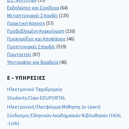
Δ.Σ. Φοιτητών
(35)
Εκδηλώσεις και Συνέδρια
(64)
Μεταπτυχιακές Σπουδές
(135)
Πρακτική Άσκηση
(57)
Προβεβλημένη Ανακοίνωση
(216)
Προκηρύξεις και Αποφάσεις
(46)
Προπτυχιακές Σπουδές
(519)
Πρωτοετείς
(87)
Υποτροφίες και Βραβεία
(48)
E – ΥΠΗΡΕΣΊΕΣ
Ηλεκτρονικό Ταχυδρομείο
Students/Class EDUPORTAL
Ηλεκτρονική Πλατφόρμα Μάθησης (e-Learn)
Σύνδεσμος Ελληνικών Ακαδημαϊκών Βιβλιοθηκών (HEAL
-Link)