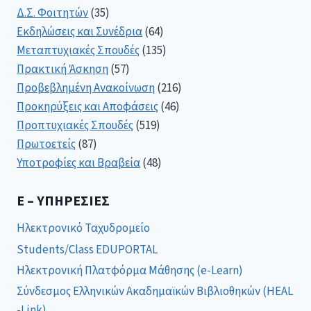
Δ.Σ. Φοιτητών
(35)
Εκδηλώσεις και Συνέδρια
(64)
Μεταπτυχιακές Σπουδές
(135)
Πρακτική Άσκηση
(57)
Προβεβλημένη Ανακοίνωση
(216)
Προκηρύξεις και Αποφάσεις
(46)
Προπτυχιακές Σπουδές
(519)
Πρωτοετείς
(87)
Υποτροφίες και Βραβεία
(48)
E – ΥΠΗΡΕΣΊΕΣ
Ηλεκτρονικό Ταχυδρομείο
Students/Class EDUPORTAL
Ηλεκτρονική Πλατφόρμα Μάθησης (e-Learn)
Σύνδεσμος Ελληνικών Ακαδημαϊκών Βιβλιοθηκών (HEAL
-Link)