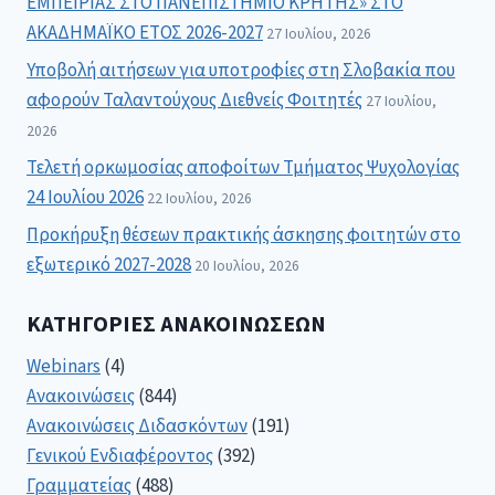
ΕΜΠΕΙΡΙΑΣ ΣΤΟ ΠΑΝΕΠΙΣΤΗΜΙΟ ΚΡΗΤΗΣ» ΣΤΟ
ΑΚΑΔΗΜΑΪΚΟ ΕΤΟΣ 2026-2027
27 Ιουλίου, 2026
Υποβολή αιτήσεων για υποτροφίες στη Σλοβακία που
αφορούν Ταλαντούχους Διεθνείς Φοιτητές
27 Ιουλίου,
2026
Τελετή ορκωμοσίας αποφοίτων Τμήματος Ψυχολογίας
24 Ιουλίου 2026
22 Ιουλίου, 2026
Προκήρυξη θέσεων πρακτικής άσκησης φοιτητών στο
εξωτερικό 2027-2028
20 Ιουλίου, 2026
ΚΑΤΗΓΟΡΊΕΣ ΑΝΑΚΟΙΝΏΣΕΩΝ
Webinars
(4)
Ανακοινώσεις
(844)
Ανακοινώσεις Διδασκόντων
(191)
Γενικού Ενδιαφέροντος
(392)
Γραμματείας
(488)