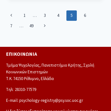
1
…
3
4
5
6
7
…
49
ΕΠΙΚΟΙΝΩΝΊΑ
Τμήμα Ψυχολογίας, Πανεπιστήμιο Κρήτης, Σχολή
Κοινωνικών Επιστημών
Τ.Κ. 74150 Ρέθυμνο, Ελλάδα
Tηλ: 28310-77579
E-mail: psychology-registry@psy.soc.uoc.gr