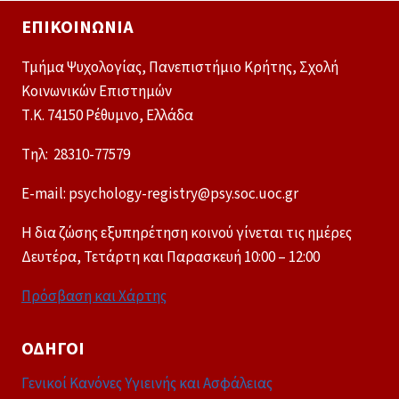
ΕΠΙΚΟΙΝΩΝΊΑ
Τμήμα Ψυχολογίας, Πανεπιστήμιο Κρήτης, Σχολή
Κοινωνικών Επιστημών
Τ.Κ. 74150 Ρέθυμνο, Ελλάδα
Tηλ: 28310-77579
E-mail: psychology-registry@psy.soc.uoc.gr
Η δια ζώσης εξυπηρέτηση κοινού γίνεται τις ημέρες
Δευτέρα, Τετάρτη και Παρασκευή 10:00 – 12:00
Πρόσβαση και Χάρτης
ΟΔΗΓΟΊ
Γενικοί Κανόνες Υγιεινής και Ασφάλειας