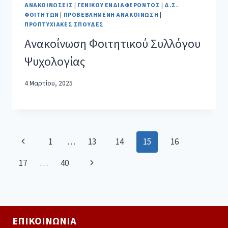
ΑΝΑΚΟΙΝΏΣΕΙΣ
|
ΓΕΝΙΚΟΎ ΕΝΔΙΑΦΈΡΟΝΤΟΣ
|
Δ.Σ.
ΦΟΙΤΗΤΏΝ
|
ΠΡΟΒΕΒΛΗΜΈΝΗ ΑΝΑΚΟΊΝΩΣΗ
|
ΠΡΟΠΤΥΧΙΑΚΈΣ ΣΠΟΥΔΈΣ
Ανακοίνωση Φοιτητικού Συλλόγου
Ψυχολογίας
4 Μαρτίου, 2025
1
…
13
14
15
16
17
…
40
ΕΠΙΚΟΙΝΩΝΊΑ