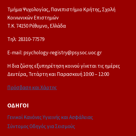
Τμήμα Ψυχολογίας, Πανεπιστήμιο Κρήτης, Σχολή
Κοινωνικών Επιστημών
Τ.Κ. 74150 Ρέθυμνο, Ελλάδα
Tηλ: 28310-77579
E-mail: psychology-registry@psy.soc.uoc.gr
Η δια ζώσης εξυπηρέτηση κοινού γίνεται τις ημέρες
Δευτέρα, Τετάρτη και Παρασκευή 10:00 – 12:00
Πρόσβαση και Χάρτης
ΟΔΗΓΟΊ
Γενικοί Κανόνες Υγιεινής και Ασφάλειας
Σύντομος Οδηγός για Σεισμούς