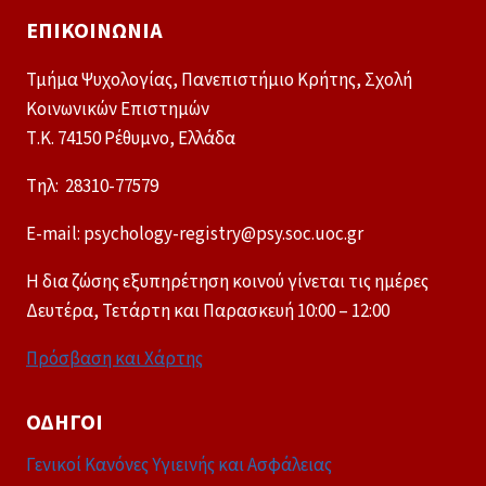
ΕΠΙΚΟΙΝΩΝΊΑ
Τμήμα Ψυχολογίας, Πανεπιστήμιο Κρήτης, Σχολή
Κοινωνικών Επιστημών
Τ.Κ. 74150 Ρέθυμνο, Ελλάδα
Tηλ: 28310-77579
E-mail: psychology-registry@psy.soc.uoc.gr
Η δια ζώσης εξυπηρέτηση κοινού γίνεται τις ημέρες
Δευτέρα, Τετάρτη και Παρασκευή 10:00 – 12:00
Πρόσβαση και Χάρτης
ΟΔΗΓΟΊ
Γενικοί Κανόνες Υγιεινής και Ασφάλειας