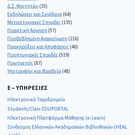
Δ.Σ. Φοιτητών
(35)
Εκδηλώσεις και Συνέδρια
(64)
Μεταπτυχιακές Σπουδές
(135)
Πρακτική Άσκηση
(57)
Προβεβλημένη Ανακοίνωση
(216)
Προκηρύξεις και Αποφάσεις
(46)
Προπτυχιακές Σπουδές
(519)
Πρωτοετείς
(87)
Υποτροφίες και Βραβεία
(48)
E – ΥΠΗΡΕΣΊΕΣ
Ηλεκτρονικό Ταχυδρομείο
Students/Class EDUPORTAL
Ηλεκτρονική Πλατφόρμα Μάθησης (e-Learn)
Σύνδεσμος Ελληνικών Ακαδημαϊκών Βιβλιοθηκών (HEAL