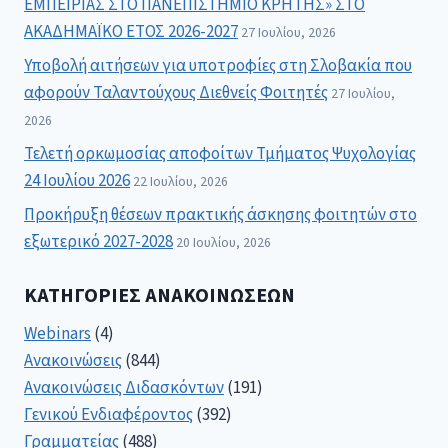
ΕΜΠΕΙΡΙΑΣ ΣΤΟ ΠΑΝΕΠΙΣΤΗΜΙΟ ΚΡΗΤΗΣ» ΣΤΟ
ΑΚΑΔΗΜΑΪΚΟ ΕΤΟΣ 2026-2027
27 Ιουλίου, 2026
Υποβολή αιτήσεων για υποτροφίες στη Σλοβακία που
αφορούν Ταλαντούχους Διεθνείς Φοιτητές
27 Ιουλίου,
2026
Τελετή ορκωμοσίας αποφοίτων Τμήματος Ψυχολογίας
24 Ιουλίου 2026
22 Ιουλίου, 2026
Προκήρυξη θέσεων πρακτικής άσκησης φοιτητών στο
εξωτερικό 2027-2028
20 Ιουλίου, 2026
ΚΑΤΗΓΟΡΊΕΣ ΑΝΑΚΟΙΝΏΣΕΩΝ
Webinars
(4)
Ανακοινώσεις
(844)
Ανακοινώσεις Διδασκόντων
(191)
Γενικού Ενδιαφέροντος
(392)
Γραμματείας
(488)