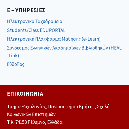
E – ΥΠΗΡΕΣΊΕΣ
Ηλεκτρονικό Ταχυδρομείο
Students/Class EDUPORTAL
Ηλεκτρονική Πλατφόρμα Μάθησης (e-Learn)
Σύνδεσμος Ελληνικών Ακαδημαϊκών Βιβλιοθηκών (HEAL
-Link)
Εύδοξος
ΕΠΙΚΟΙΝΩΝΊΑ
Τμήμα Ψυχολογίας, Πανεπιστήμιο Κρήτης, Σχολή
Κοινωνικών Επιστημών
Τ.Κ. 74150 Ρέθυμνο, Ελλάδα