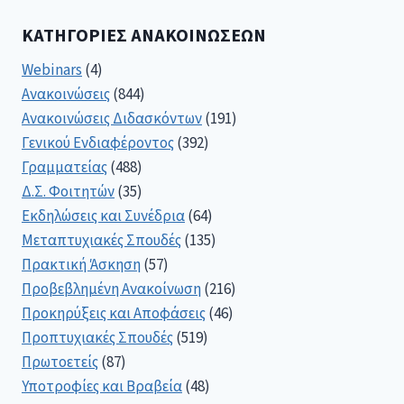
ΚΑΤΗΓΟΡΊΕΣ ΑΝΑΚΟΙΝΏΣΕΩΝ
Webinars
(4)
Ανακοινώσεις
(844)
Ανακοινώσεις Διδασκόντων
(191)
Γενικού Ενδιαφέροντος
(392)
Γραμματείας
(488)
Δ.Σ. Φοιτητών
(35)
Εκδηλώσεις και Συνέδρια
(64)
Μεταπτυχιακές Σπουδές
(135)
Πρακτική Άσκηση
(57)
Προβεβλημένη Ανακοίνωση
(216)
Προκηρύξεις και Αποφάσεις
(46)
Προπτυχιακές Σπουδές
(519)
Πρωτοετείς
(87)
Υποτροφίες και Βραβεία
(48)