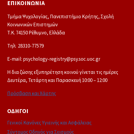
ΕΠΙΚΟΙΝΩΝΊΑ
Τμήμα Ψυχολογίας, Πανεπιστήμιο Κρήτης, Σχολή
Κοινωνικών Επιστημών
Τ.Κ. 74150 Ρέθυμνο, Ελλάδα
Tηλ: 28310-77579
E-mail: psychology-registry@psy.soc.uoc.gr
Η δια ζώσης εξυπηρέτηση κοινού γίνεται τις ημέρες
Δευτέρα, Τετάρτη και Παρασκευή 10:00 – 12:00
Πρόσβαση και Χάρτης
ΟΔΗΓΟΊ
Γενικοί Κανόνες Υγιεινής και Ασφάλειας
Σύντομος Οδηγός για Σεισμούς