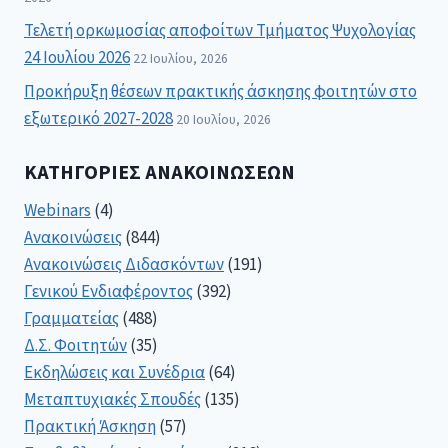
Τελετή ορκωμοσίας αποφοίτων Τμήματος Ψυχολογίας
24 Ιουλίου 2026
22 Ιουλίου, 2026
Προκήρυξη θέσεων πρακτικής άσκησης φοιτητών στο
εξωτερικό 2027-2028
20 Ιουλίου, 2026
ΚΑΤΗΓΟΡΊΕΣ ΑΝΑΚΟΙΝΏΣΕΩΝ
Webinars
(4)
Ανακοινώσεις
(844)
Ανακοινώσεις Διδασκόντων
(191)
Γενικού Ενδιαφέροντος
(392)
Γραμματείας
(488)
Δ.Σ. Φοιτητών
(35)
Εκδηλώσεις και Συνέδρια
(64)
Μεταπτυχιακές Σπουδές
(135)
Πρακτική Άσκηση
(57)