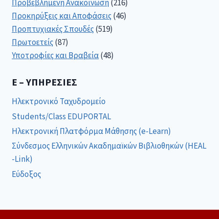
Προβεβλημένη Ανακοίνωση
(216)
Προκηρύξεις και Αποφάσεις
(46)
Προπτυχιακές Σπουδές
(519)
Πρωτοετείς
(87)
Υποτροφίες και Βραβεία
(48)
E – ΥΠΗΡΕΣΊΕΣ
Ηλεκτρονικό Ταχυδρομείο
Students/Class EDUPORTAL
Ηλεκτρονική Πλατφόρμα Μάθησης (e-Learn)
Σύνδεσμος Ελληνικών Ακαδημαϊκών Βιβλιοθηκών (HEAL
-Link)
Εύδοξος