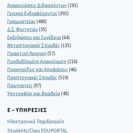
Ανακοινώσεις Διδασκόντων
(191)
Γενικού Ενδιαφέροντος
(392)
Γραμματείας
(488)
Δ.Σ. Φοιτητών
(35)
Εκδηλώσεις και Συνέδρια
(64)
Μεταπτυχιακές Σπουδές
(135)
Πρακτική Άσκηση
(57)
Προβεβλημένη Ανακοίνωση
(216)
Προκηρύξεις και Αποφάσεις
(46)
Προπτυχιακές Σπουδές
(519)
Πρωτοετείς
(87)
Υποτροφίες και Βραβεία
(48)
E – ΥΠΗΡΕΣΊΕΣ
Ηλεκτρονικό Ταχυδρομείο
Students/Class EDUPORTAL