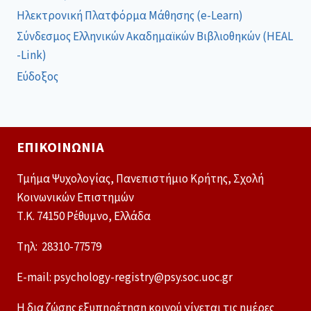
Ηλεκτρονική Πλατφόρμα Μάθησης (e-Learn)
Σύνδεσμος Ελληνικών Ακαδημαϊκών Βιβλιοθηκών (HEAL
-Link)
Εύδοξος
ΕΠΙΚΟΙΝΩΝΊΑ
Τμήμα Ψυχολογίας, Πανεπιστήμιο Κρήτης, Σχολή
Κοινωνικών Επιστημών
Τ.Κ. 74150 Ρέθυμνο, Ελλάδα
Tηλ: 28310-77579
E-mail: psychology-registry@psy.soc.uoc.gr
Η δια ζώσης εξυπηρέτηση κοινού γίνεται τις ημέρες