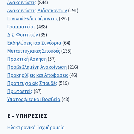
Ανακοινώσεις
(844)
Ανακοινώσεις Διδασκόντων
(191)
Γενικού Ενδιαφέροντος
(392)
Γραμματείας
(488)
Δ.Σ. Φοιτητών
(35)
Εκδηλώσεις και Συνέδρια
(64)
Μεταπτυχιακές Σπουδές
(135)
Πρακτική Άσκηση
(57)
Προβεβλημένη Ανακοίνωση
(216)
Προκηρύξεις και Αποφάσεις
(46)
Προπτυχιακές Σπουδές
(519)
Πρωτοετείς
(87)
Υποτροφίες και Βραβεία
(48)
E – ΥΠΗΡΕΣΊΕΣ
Ηλεκτρονικό Ταχυδρομείο