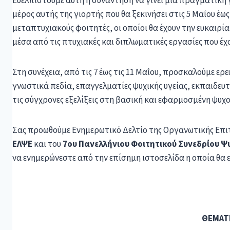
Ευελπιστούμε αυτή η συνάντηση να γίνει μια πραγματική γ
μέρος αυτής της γιορτής που θα ξεκινήσει στις 5 Μαΐου έω
μεταπτυχιακούς φοιτητές, οι οποίοι θα έχουν την ευκαιρί
μέσα από τις πτυχιακές και διπλωματικές εργασίες που έχ
Στη συνέχεια, από τις 7 έως τις 11 Μαΐου, προσκαλούμε ερ
γνωστικά πεδία, επαγγελματίες ψυχικής υγείας, εκπαιδευτι
τις σύγχρονες εξελίξεις στη βασική και εφαρμοσμένη ψυχολ
Σας προωθούμε Ενημερωτικό Δελτίο της Οργανωτικής Επ
ΕΛΨΕ
και του
7ου Πανελλήνιου Φοιτητικού Συνεδρίου Ψ
να ενημερώνεστε από την επίσημη ιστοσελίδα η οποία θα
ΘΕΜΑΤΙΚΕΣ ΕΝΟΤ