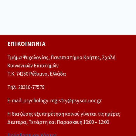
ΕΠΙΚΟΙΝΩΝΊΑ
Τμήμα Ψυχολογίας, Πανεπιστήμιο Κρήτης, Σχολή
Κοινωνικών Επιστημών
Τ.Κ. 74150 Ρέθυμνο, Ελλάδα
Tηλ: 28310-77579
E-mail: psychology-registry@psy.soc.uoc.gr
Η δια ζώσης εξυπηρέτηση κοινού γίνεται τις ημέρες
Δευτέρα, Τετάρτη και Παρασκευή 10:00 – 12:00
Πρόσβαση και Χάρτης