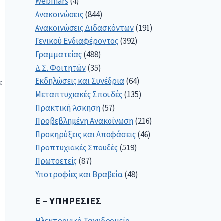
Webinars
(4)
Ανακοινώσεις
(844)
Ανακοινώσεις Διδασκόντων
(191)
Γενικού Ενδιαφέροντος
(392)
Γραμματείας
(488)
Δ.Σ. Φοιτητών
(35)
Εκδηλώσεις και Συνέδρια
(64)
ε
Μεταπτυχιακές Σπουδές
(135)
Πρακτική Άσκηση
(57)
Προβεβλημένη Ανακοίνωση
(216)
Προκηρύξεις και Αποφάσεις
(46)
Προπτυχιακές Σπουδές
(519)
Πρωτοετείς
(87)
Υποτροφίες και Βραβεία
(48)
E – ΥΠΗΡΕΣΊΕΣ
Ηλεκτρονικό Ταχυδρομείο