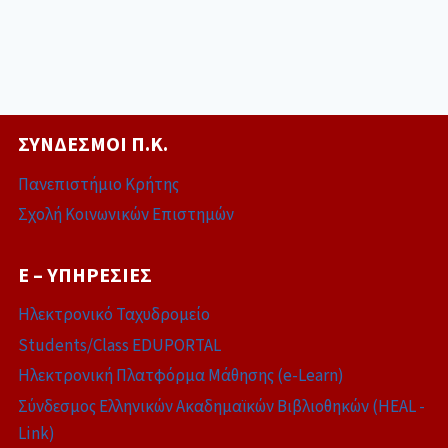
ΣΎΝΔΕΣΜΟΙ Π.Κ.
Πανεπιστήμιο Κρήτης
Σχολή Κοινωνικών Επιστημών
E – ΥΠΗΡΕΣΊΕΣ
Ηλεκτρονικό Ταχυδρομείο
Students/Class EDUPORTAL
Ηλεκτρονική Πλατφόρμα Μάθησης (e-Learn)
Σύνδεσμος Ελληνικών Ακαδημαϊκών Βιβλιοθηκών (HEAL -
Link)