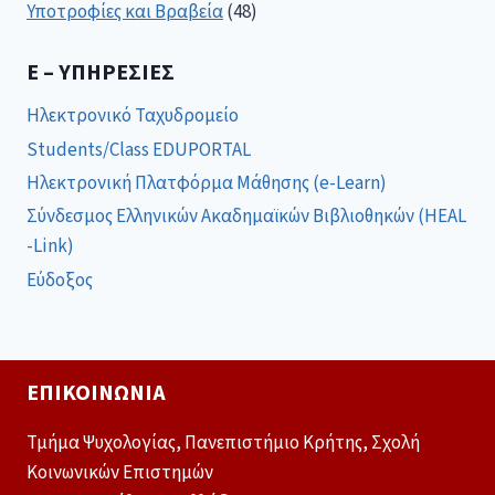
Υποτροφίες και Βραβεία
(48)
E – ΥΠΗΡΕΣΊΕΣ
Ηλεκτρονικό Ταχυδρομείο
Students/Class EDUPORTAL
Ηλεκτρονική Πλατφόρμα Μάθησης (e-Learn)
Σύνδεσμος Ελληνικών Ακαδημαϊκών Βιβλιοθηκών (HEAL
-Link)
Εύδοξος
ΕΠΙΚΟΙΝΩΝΊΑ
Τμήμα Ψυχολογίας, Πανεπιστήμιο Κρήτης, Σχολή
Κοινωνικών Επιστημών